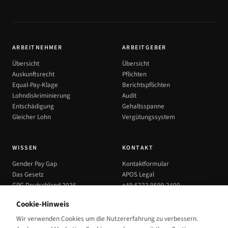
ARBEITNEHMER
ARBEITGEBER
Übersicht
Übersicht
Auskunftsrecht
Pflichten
Equal-Pay-Klage
Berichtspflichten
Lohndiskriminierung
Audit
Entschädigung
Gehaltsspanne
Gleicher Lohn
Vergütungssystem
WISSEN
KONTAKT
Gender Pay Gap
Kontaktformular
Das Gesetz
APOS Legal
GPG Deutschland 2026
+49 6222 9599 2400
Bereinigter GPG
bektas@apos.legal
Cookie-Hinweis
Equal Pay Day 2026
Wir verwenden Cookies um die Nutzererfahrung zu verbessern.