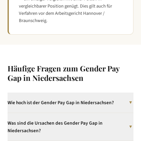
vergleichbarer Position genügt. Dies gilt auch für
Verfahren vor dem
Arbeitsgericht Hannover /
Braunschweig
.
Häufige Fragen zum Gender Pay
Gap in
Niedersachsen
Wie hoch ist der Gender Pay Gap in Niedersachsen?
▼
Der unbereinigte Gender Pay Gap in Niedersachsen beträgt 18%
Was sind die Ursachen des Gender Pay Gap in
(Statistisches Bundesamt, Dezember 2025). Das liegt 2
▼
Prozentpunkte über dem Bundesdurchschnitt von 16%.
Niedersachsen?
Volkswagen-Standort mit hoher Tarifbindung. Automobilzulieferer