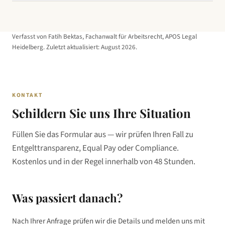
APOS Legal bietet ein branchenspezifisches Compliance-Audit für
der Entgeltkriterien, fehlende Gehaltsspanne in Stellenanzeigen,
Unternehmen in der Beratungsbranche: Analyse der
verspätete Beantwortung von Auskunftsanfragen und mangelnde
Vergütungsstrukturen, Identifikation von Risiken, Aufbau eines
Einbindung des Betriebsrats bei der Entgeltbewertung.
Verfasst von Fatih Bektas, Fachanwalt für Arbeitsrecht, APOS Legal
audit-ready Entgeltsystems, Schulung der Personalabteilung und
Heidelberg. Zuletzt aktualisiert:
August 2026
.
Begleitung bei Auskunftsanfragen. Die Ersteinschätzung ist
kostenlos.
KONTAKT
Schildern Sie uns Ihre Situation
Füllen Sie das Formular aus — wir prüfen Ihren Fall zu
Entgelttransparenz, Equal Pay oder Compliance.
Kostenlos und in der Regel innerhalb von 48 Stunden.
Was passiert danach?
Nach Ihrer Anfrage prüfen wir die Details und melden uns mit