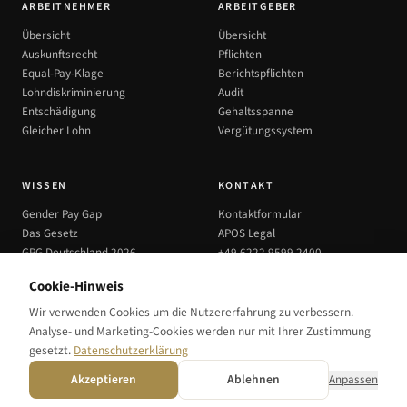
ARBEITNEHMER
ARBEITGEBER
Übersicht
Übersicht
Auskunftsrecht
Pflichten
Equal-Pay-Klage
Berichtspflichten
Lohndiskriminierung
Audit
Entschädigung
Gehaltsspanne
Gleicher Lohn
Vergütungssystem
WISSEN
KONTAKT
Gender Pay Gap
Kontaktformular
Das Gesetz
APOS Legal
GPG Deutschland 2026
+49 6222 9599 2400
Bereinigter GPG
bektas@apos.legal
Cookie-Hinweis
Equal Pay Day 2026
Wir verwenden Cookies um die Nutzererfahrung zu verbessern.
Analyse- und Marketing-Cookies werden nur mit Ihrer Zustimmung
gesetzt.
Datenschutzerklärung
Akzeptieren
Ablehnen
Anpassen
Datenschutz
Impressum
Cookie-Einstellungen
©
2026
APOS Legal