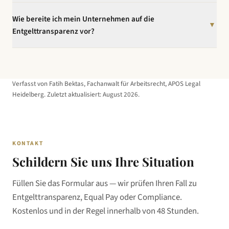
Ja. Unternehmen mit mehr als 1.000 Mitarbeitern müssen ab 2027
Wie bereite ich mein Unternehmen auf die
über den geschlechtsspezifischen Entgeltunterschied berichten.
▼
Bei einem Gap über 5% ist eine gemeinsame Entgeltbewertung mit
Entgelttransparenz vor?
dem Betriebsrat verpflichtend (Art. 10 EU-RL 2023/970).
Beginnen Sie jetzt mit der Analyse Ihrer Vergütungsstrukturen:
Identifizieren Sie Vergleichsgruppen, dokumentieren Sie Ihre
Entgeltkriterien, und prüfen Sie, ob systematische Gehaltslücken
Verfasst von Fatih Bektas, Fachanwalt für Arbeitsrecht, APOS Legal
bestehen. APOS Legal bietet ein Compliance-Audit speziell für
Heidelberg. Zuletzt aktualisiert:
August 2026
.
Unternehmen mit 1.000+ Mitarbeiter an.
KONTAKT
Schildern Sie uns Ihre Situation
Füllen Sie das Formular aus — wir prüfen Ihren Fall zu
Entgelttransparenz, Equal Pay oder Compliance.
Kostenlos und in der Regel innerhalb von 48 Stunden.