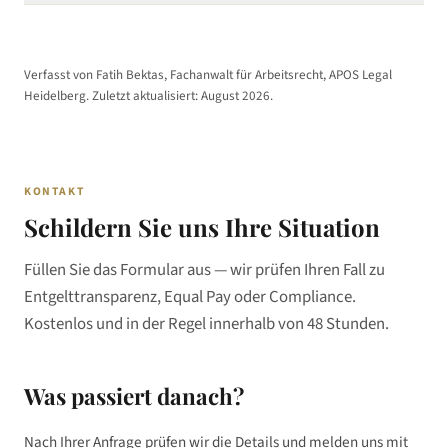
/ zuständiges Landesarbeitsgericht einreichen.
Nein. Die EU-Richtlinie enthält ein ausdrückliches
Benachteiligungsverbot (Art. 25). Arbeitnehmer, die ihr
Auskunftsrecht wahrnehmen, dürfen nicht gekündigt, versetzt
Verfasst von Fatih Bektas, Fachanwalt für Arbeitsrecht, APOS Legal
oder anderweitig benachteiligt werden. Das BAG hat dies mit Urteil
Heidelberg. Zuletzt aktualisiert:
August 2026
.
Az. 8 AZR 300/24 vom 23.10.2025 bestätigt.
KONTAKT
Schildern Sie uns Ihre Situation
Füllen Sie das Formular aus — wir prüfen Ihren Fall zu
Entgelttransparenz, Equal Pay oder Compliance.
Kostenlos und in der Regel innerhalb von 48 Stunden.
Was passiert danach?
Nach Ihrer Anfrage prüfen wir die Details und melden uns mit